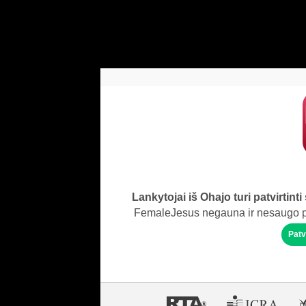
Lankytojai iš Ohajo turi patvirtint
FemaleJesus negauna ir nesaugo pa
Patv