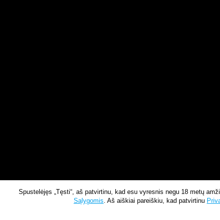
Spustelėjęs „Tęsti“, aš patvirtinu, kad esu vyresnis negu 18 metų amž
Sąlygomis
. Aš aiškiai pareiškiu, kad patvirtinu
Priv